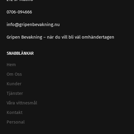
0706-094666
info@gripenbevakning.nu
Gripen Bevakning – när du vill bli väl omhändertagen
SNABBLÄNKAR
Hem
Om Oss
Kunder
Tjänster
Våra vittnesmål
Kontakt
Personal