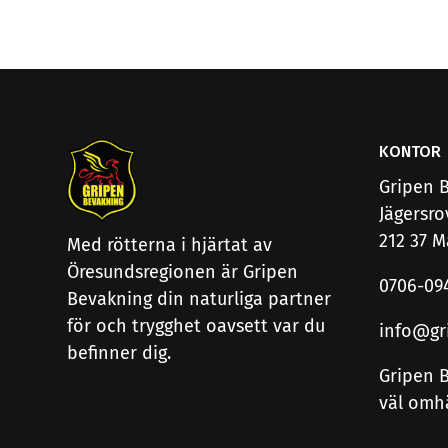
KONTOR
Gripen 
Jägersr
212 37 
Med rötterna i hjärtat av
Öresundsregionen är Gripen
0706-09
Bevakning din naturliga partner
för och trygghet oavsett var du
info@gr
befinner dig.
Gripen B
väl omh