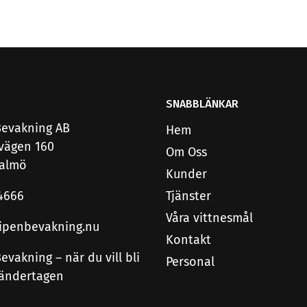
SNABBLÄNKAR
Bevakning AB
Hem
ovägen 160
Om Oss
Malmö
Kunder
4666
Tjänster
Våra vittnesmål
ipenbevakning.nu
Kontakt
evakning – när du vill bli
Personal
ändertagen